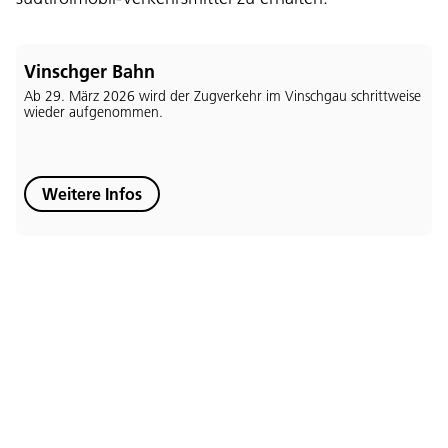
Vinschger Bahn
Sprache:
Ab 29. März 2026 wird der Zugverkehr im Vinschgau schrittweise
wieder aufgenommen.
DEU
ITA
LAD
ENG
Service Desk:
+39 0471 220880
Weitere Infos
Impressum
Privacy und Cookie Policy
Nutzungsbedingungen
Beschwerden
Jobs