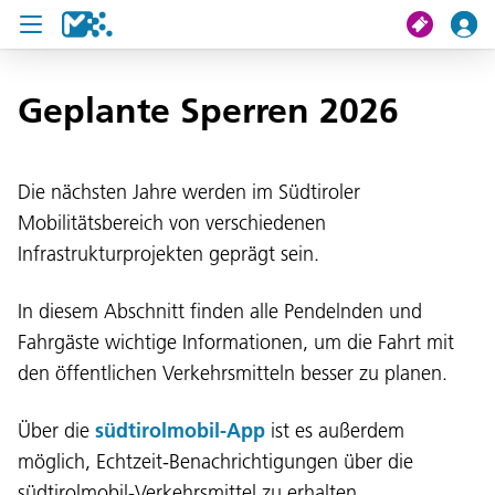
Suche
Geplante Sperren 2026
Meine Fahrt
Die nächsten Jahre werden im Südtiroler
Mobilitätsbereich von verschiedenen
Tickets
Infrastrukturprojekten geprägt sein.
U19 Pass
In diesem Abschnitt finden alle Pendelnden und
News
Fahrgäste wichtige Informationen, um die Fahrt mit
Projekte
den öffentlichen Verkehrsmitteln besser zu planen.
Service und Kontakt
Über die
südtirolmobil-App
ist es außerdem
möglich, Echtzeit-Benachrichtigungen über die
südtirolmobil-Verkehrsmittel zu erhalten.