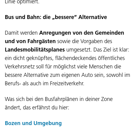
Linie optimiert.
Bus und Bahn: die „bessere“ Alternative
Damit werden
Anregungen von den Gemeinden
und von Fahrgästen
sowie die Vorgaben des
Landesmobilitätsplanes
umgesetzt. Das Ziel ist klar:
ein dicht geknüpftes, flächendeckendes öffentliches
Verkehrsnetz soll für möglichst viele Menschen die
bessere Alternative zum eigenen Auto sein, sowohl im
Berufs- als auch im Freizeitverkehr.
Sprache:
Was sich bei den Busfahrplänen in deiner Zone
DEU
ITA
LAD
ENG
ändert, das erfährst du hier:
Bozen und Umgebung
Service Desk:
+39 0471 220880
Impressum
Privacy und Cookie Policy