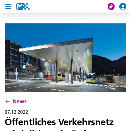
Suche
Meine Fahrt
Tickets
U19 Pass
News
Projekte
News
Service und Kontakt
07.12.2022
Öffentliches Verkehrsnetz