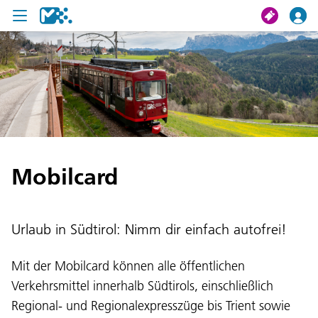
Suche
Meine Fahrt
Tickets
Mobilcard
U19 Pass
News
Urlaub in Südtirol: Nimm dir einfach autofrei!
Projekte
Mit der Mobilcard können alle öffentlichen
Service und Kontakt
Verkehrsmittel innerhalb Südtirols, einschließlich
Regional- und Regionalexpresszüge bis Trient sowie