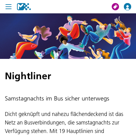
Suche
Meine Fahrt
Tickets
Nightliner
U19 Pass
News
Samstagnachts im Bus sicher unterwegs
Projekte
Dicht geknüpft und nahezu flächendeckend ist das
Service und Kontakt
Netz an Busverbindungen, die samstagnachts zur
Verfügung stehen. Mit 19 Hauptlinien sind