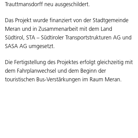
Trauttmansdorff neu ausgeschildert.
Das Projekt wurde finanziert von der Stadtgemeinde
Meran und in Zusammenarbeit mit dem Land
Südtirol, STA – Südtiroler Transportstrukturen AG und
SASA AG umgesetzt.
Die Fertigstellung des Projektes erfolgt gleichzeitig mit
Sprache:
dem Fahrplanwechsel und dem Beginn der
DEU
ITA
LAD
ENG
touristischen Bus-Verstärkungen im Raum Meran.
Service Desk:
+39 0471 220880
Impressum
Privacy und Cookie Policy
Nutzungsbedingungen
Beschwerden
Jobs