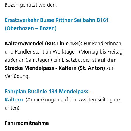
Bozen genutzt werden.
Ersatzverkehr Busse Rittner Seilbahn B161
(Oberbozen – Bozen)
Kaltern/Mendel (Bus Linie 134):
Für Pendlerinnen
und Pendler steht an Werktagen (Montag bis Freitag,
Sprache:
außer an Samstagen) ein Ersatzbusdienst
auf der
DEU
ITA
LAD
ENG
Strecke Mendelpass - Kaltern (St. Anton)
zur
Verfügung.
Service Desk:
+39 0471 220880
Fahrplan Buslinie 134 Mendelpass-
Impressum
Privacy und Cookie Policy
Kaltern
(Anmerkungen auf der zweiten Seite ganz
Nutzungsbedingungen
Beschwerden
Jobs
unten)
Fahrradmitnahme