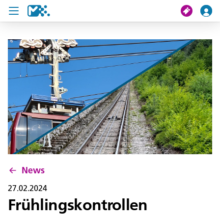
Suche
Meine Fahrt
Tickets
U19 Pass
News
Projekte
News
Service und Kontakt
27.02.2024
Frühlingskontrollen