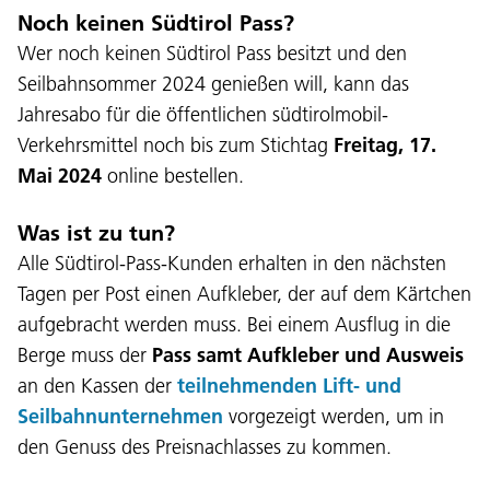
Noch keinen Südtirol Pass?
Wer noch keinen Südtirol Pass besitzt und den
Seilbahnsommer 2024 genießen will, kann das
Jahresabo für die öffentlichen südtirolmobil-
Verkehrsmittel noch bis zum Stichtag
Freitag, 17.
Mai 2024
online bestellen.
Was ist zu tun?
Alle Südtirol-Pass-Kunden erhalten in den nächsten
Sprache:
Tagen per Post einen Aufkleber, der auf dem Kärtchen
DEU
ITA
LAD
ENG
aufgebracht werden muss. Bei einem Ausflug in die
Berge muss der
Pass samt Aufkleber und Ausweis
Service Desk:
+39 0471 220880
an den Kassen der
teilnehmenden Lift- und
Impressum
Privacy und Cookie Policy
Seilbahnunternehmen
vorgezeigt werden, um in
Nutzungsbedingungen
Beschwerden
den Genuss des Preisnachlasses zu kommen.
Jobs