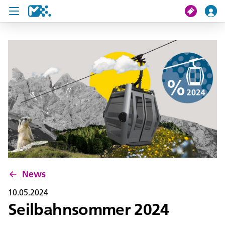
Suche
Meine Fahrt
Tickets
U19 Pass
News
Projekte
News
Service und Kontakt
10.05.2024
Seilbahnsommer 2024