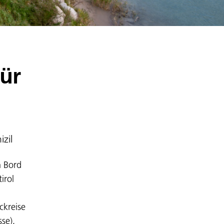
für
zil
n Bord
irol
ckreise
se),