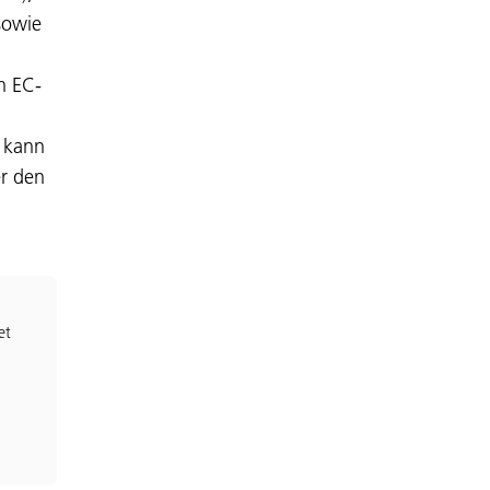
sowie
n EC-
l kann
r den
et