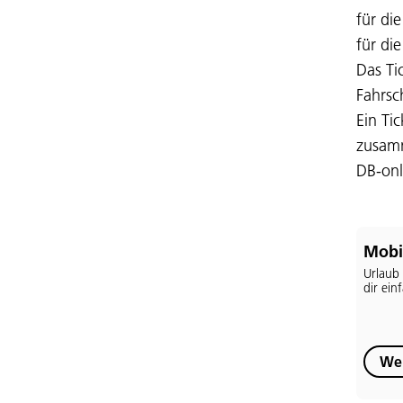
für di
für di
Das Ti
Fahrsc
Ein Ti
zusamm
DB-onl
Mobi
Urlaub 
dir ein
Wei