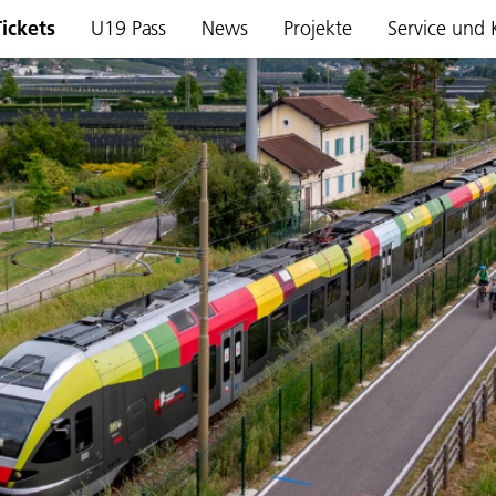
Tickets
U19 Pass
News
Projekte
Service und 