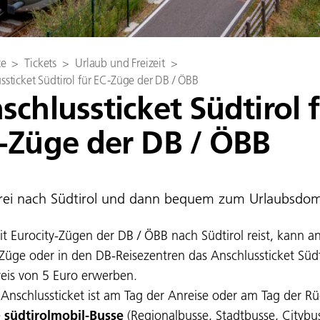
te
>
Tickets
>
Urlaub und Freizeit
>
ssticket Südtirol für EC-Züge der DB / ÖBB
schlussticket Südtirol 
-Züge der DB / ÖBB
rei nach Südtirol und dann bequem zum Urlaubsdomi
t Eurocity-Zügen der DB / ÖBB nach Südtirol reist, kann a
 Züge oder in den DB-Reisezentren das Anschlussticket Südt
eis von 5 Euro erwerben.
 Anschlussticket ist am Tag der Anreise oder am Tag der Rü
e
südtirolmobil-Busse
(Regionalbusse, Stadtbusse, Citybus