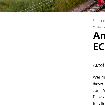
Startsei
Anschlu
An
EC
Autof
Wer mi
dieser
zum Pr
Dieses
für all