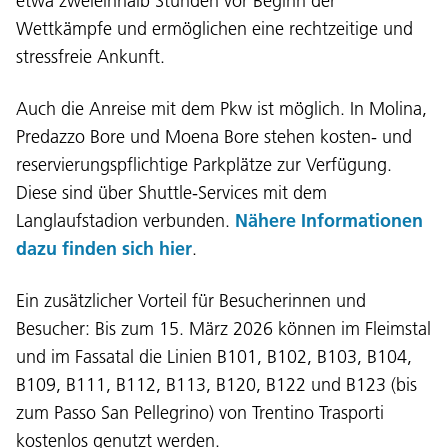
etwa zweieinhalb Stunden vor Beginn der
Wettkämpfe und ermöglichen eine rechtzeitige und
stressfreie Ankunft.
Auch die Anreise mit dem Pkw ist möglich. In Molina,
Predazzo Bore und Moena Bore stehen kosten- und
reservierungspflichtige Parkplätze zur Verfügung.
Diese sind über Shuttle-Services mit dem
Langlaufstadion verbunden.
Nähere Informationen
dazu finden sich hier
.
Ein zusätzlicher Vorteil für Besucherinnen und
Besucher: Bis zum 15. März 2026 können im Fleimstal
und im Fassatal die Linien B101, B102, B103, B104,
Language:
B109, B111, B112, B113, B120, B122 und B123 (bis
DEU
ITA
LAD
ENG
zum Passo San Pellegrino) von Trentino Trasporti
kostenlos genutzt werden.
Service Desk:
+39 0471 220880