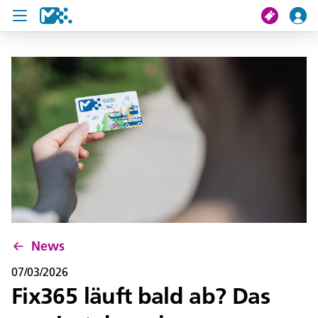
search
My journey
Tickets
U19 Pass
News
Contact us
News
07/03/2026
Fix365 läuft bald ab? Das