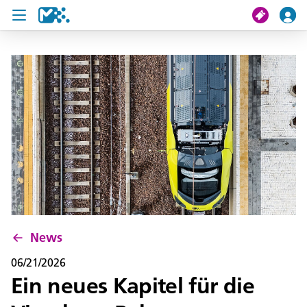
search
My journey
Tickets
U19 Pass
News
Contact us
News
06/21/2026
Ein neues Kapitel für die