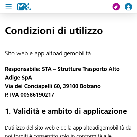
Cerca
Condizioni di utilizzo
Il mio viaggio
Sito web e app altoadigemobilità
Ticket
Responsabile: STA – Strutture Trasporto Alto
Pass U19
Adige SpA
Via dei Conciapelli 60, 39100 Bolzano
Notizie
P. IVA 00586190217
Progetti
1. Validità e ambito di applicazione
Assistenza e
contatto
L’utilizzo del sito web e della app altoadigemobilità da
noi forniti è consentito solo in conformità alle