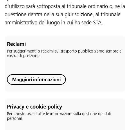
d'utilizzo sarà sottoposta al tribunale ordinario o, se la
questione rientra nella sua giurisdizione, al tribunale
amministrativo del luogo in cui ha sede STA.
Reclami
Per suggerimenti o reclami sul trasporto pubblico siamo sempre a
vostra disposizione.
Lingua:
Maggiori informazioni
DEU
ITA
LAD
ENG
Service Desk:
+39 0471 220880
Privacy e cookie policy
Impressum
Privacy e cookie policy
Per i nostri user: tutte le informazioni sulla gestione dei dati
Termini e condizioni d'uso
personali
Reclami
Jobs