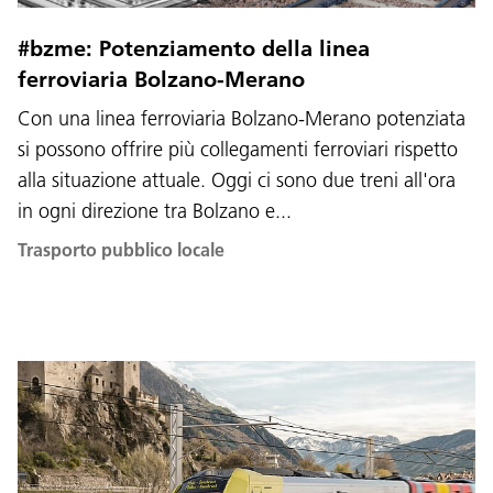
#bzme: Potenziamento della linea
ferroviaria Bolzano-Merano
Con una linea ferroviaria Bolzano-Merano potenziata
si possono offrire più collegamenti ferroviari rispetto
alla situazione attuale. Oggi ci sono due treni all'ora
Lingua:
in ogni direzione tra Bolzano e...
DEU
ITA
LAD
ENG
Trasporto pubblico locale
Service Desk:
+39 0471 220880
Impressum
Privacy e cookie policy
Termini e condizioni d'uso
Reclami
Jobs