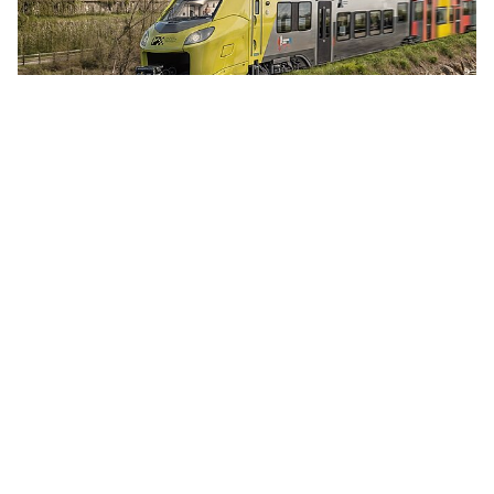
Elettrificazione della ferrovia della Val
Venosta
L’elettrificazione della ferrovia della Val Venosta ha
molti vantaggi. In futuro il treno potrà viaggiare fino a
130 km/h. Nella vallata, così come nel resto della
provincia, entreranno in funzione...
Trasporto pubblico locale