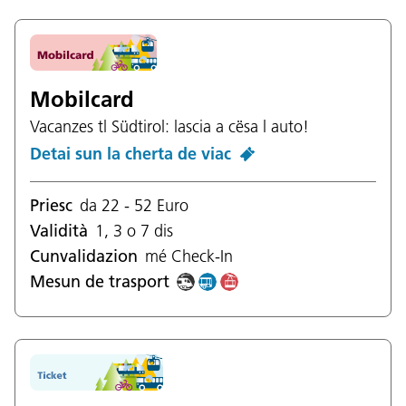
un n di
tl Südtirol
de plu dis
te n stat dla UE o tla Svizera
plu de 30 dis
dedora dla UE
Mobilcard
la Euregio
Vacanzes tl Südtirol: lascia a cësa l auto!
Detai sun la cherta de viac
Priesc
da 22 - 52 Euro
Validità
1, 3 o 7 dis
Cunvalidazion
mé Check-In
Mesun de trasport