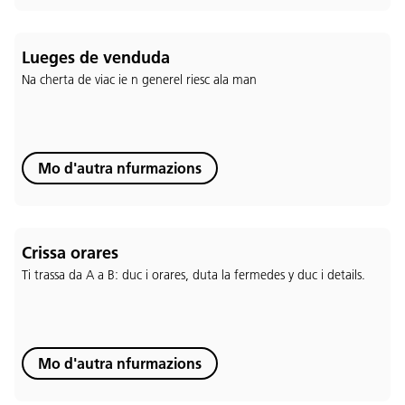
Lueges de venduda
Na cherta de viac ie n generel riesc ala man
Mo d'autra nfurmazions
Crissa orares
Ti trassa da A a B: duc i orares, duta la fermedes y duc i details.
Lingaz:
DEU
ITA
LAD
ENG
Mo d'autra nfurmazions
Service Desk:
+39 0471 220880