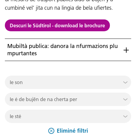
cumbiné vel’ jita cun na lingia de bela ufiertes.
Descurí le Südtirol - download le brochure
Mubiltà publica: danora la nfurmazions plu
mpurtantes
Ie son
Ie é de bujën de na cherta per
sculé / studënt ≤ 27 Jahre
Ie sté
adult ≥ 16 ani
un n viac
Eliminé filtri
ghest