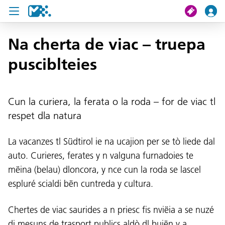
Na cherta de viac – truepa
Crissa
pusciblteies
Mi viac
Cun la curiera, la ferata o la roda – for de viac tl
Chertes de viac
respet dla natura
U19 Pass
La vacanzes tl Südtirol ie na ucajion per se tò liede dal
News
auto. Curieres, ferates y n valguna furnadoies te
Servisc y cuntat
mëina (belau) dloncora, y nce cun la roda se lascel
espluré scialdi bën cuntreda y cultura.
Chertes de viac saurides a n priesc fis nviëia a se nuzé
di mesuns de trasport publics aldò dl bujën y a