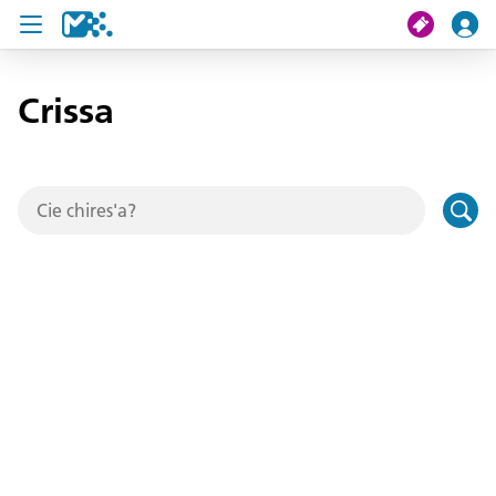
Crissa
Crissa
Mi viac
Chertes de viac
U19 Pass
News
Servisc y cuntat