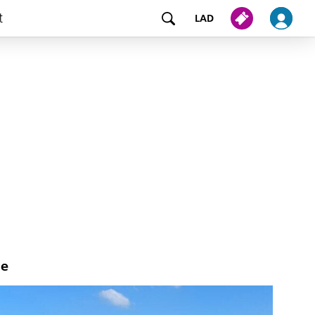
t
LAD
ge