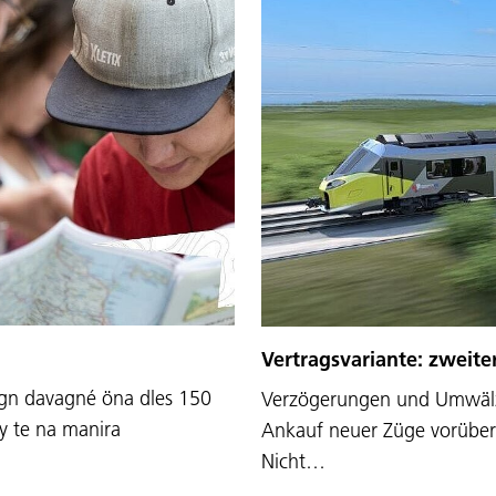
Vertragsvariante: zweite
agn davagné öna dles 150
Verzögerungen und Umwälzu
 y te na manira
Ankauf neuer Züge vorüberge
Nicht…