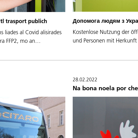
Допомога людям з Укра
tl trasport publich
Kostenlose Nutzung der öff
s liades al Covid alisirades
und Personen mit Herkunft 
chera FFP2, mo an…
28.02.2022
Na bona noela por che