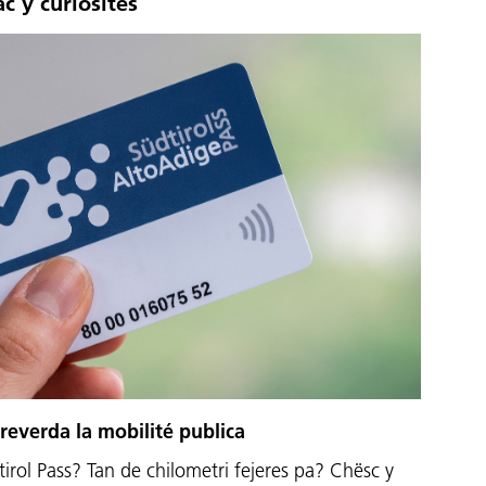
ac y curiosités
reverda la mobilité publica
irol Pass? Tan de chilometri fejeres pa? Chësc y