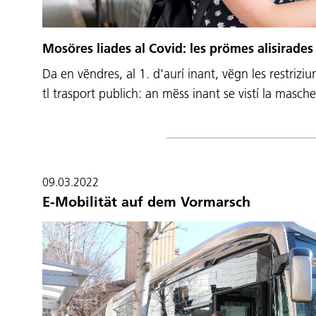
Mosöres liades al Covid: les prömes alisirades 
Da en vëndres, al 1. d'aurí inant, vëgn les restriziun
tl trasport publich: an mëss inant se vistí la mas
09.03.2022
E-Mobilität auf dem Vormarsch