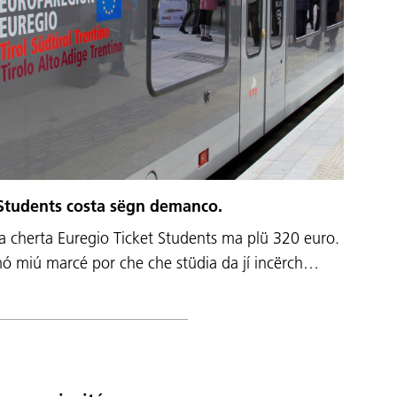
 Students costa sëgn demanco.
la cherta Euregio Ticket Students ma plü 320 euro.
ó miú marcé por che che stüdia da jí incërch…