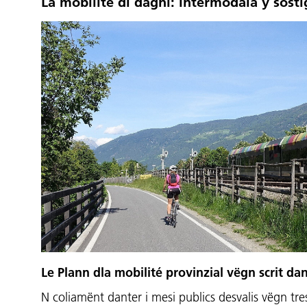
La mobilité dl dagní: intermodala y sosti
Le Plann dla mobilité provinzial vëgn scrit da
N coliamënt danter i mesi publics desvalis vëgn tre