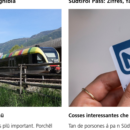
gnibla
Südtirol Pass: Zifres, f
Cosses interessantes che 
nü
Tan de porsones á pa n Südt
s plü important. Porchël