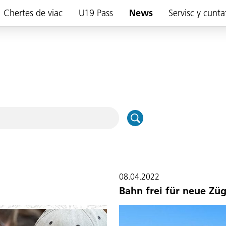
Chertes de viac
U19 Pass
News
Servisc y cunta
08.04.2022
Bahn frei für neue Zü