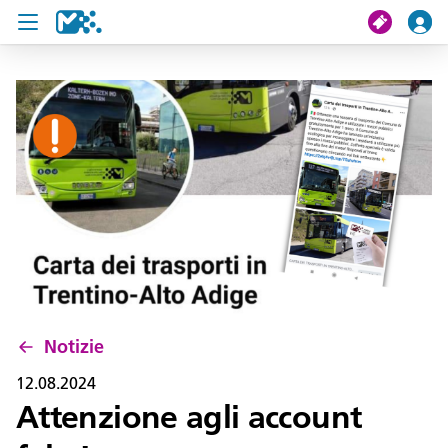
Cerca
Il mio viaggio
Ticket
Pass U19
Notizie
Progetti
Notizie
Assistenza e contatto
12.08.2024
Attenzione agli account