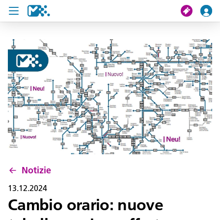
Cerca
Il mio viaggio
Ticket
Pass U19
Notizie
Progetti
Notizie
Assistenza e contatto
13.12.2024
Cambio orario: nuove