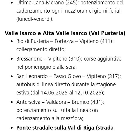
Ultimo-Lana-Merano (245): potenziamento del
cadenzamento ogni mezz’ora nei giorni feriali
(lunedì-venerdì).
Valle Isarco e Alta Valle Isarco (Val Pusteria)
Rio di Pusteria – Fortezza – Vipiteno (411):
collegamento diretto;
Bressanone – Vipiteno (310): corse aggiuntive
nel pomeriggio e alla sera;
San Leonardo – Passo Giovo – Vipiteno (317):
autobus di linea diretto durante la stagione
estiva (dal 14.06.2025 al 12.10.2025);
Anterselva – Valdaora – Brunico (431):
potenziamento su tutta la linea con
cadenzamento alla mezz’ora;
Lingua:
Ponte stradale sulla Val di Riga (strada
DEU
ITA
LAD
ENG