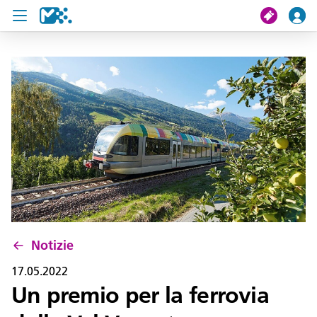
Cerca
Il mio viaggio
Ticket
Pass U19
Notizie
Progetti
Notizie
Assistenza e contatto
17.05.2022
Un premio per la ferrovia