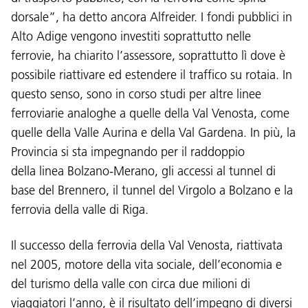
dorsale”, ha detto ancora Alfreider. I fondi pubblici in
Alto Adige vengono investiti soprattutto nelle
ferrovie, ha chiarito l’assessore, soprattutto lì dove è
possibile riattivare ed estendere il traffico su rotaia. In
questo senso, sono in corso studi per altre linee
ferroviarie analoghe a quelle della Val Venosta, come
quelle della Valle Aurina e della Val Gardena. In più, la
Provincia si sta impegnando per il raddoppio
della linea Bolzano-Merano, gli accessi al tunnel di
base del Brennero, il tunnel del Virgolo a Bolzano e la
ferrovia della valle di Riga.
Lingua:
DEU
ITA
LAD
ENG
Il successo della ferrovia della Val Venosta, riattivata
nel 2005, motore della vita sociale, dell’economia e
Service Desk:
+39 0471 220880
del turismo della valle con circa due milioni di
Impressum
Privacy e cookie policy
viaggiatori l’anno, è il risultato dell’impegno di diversi
Termini e condizioni d'uso
Reclami
Jobs