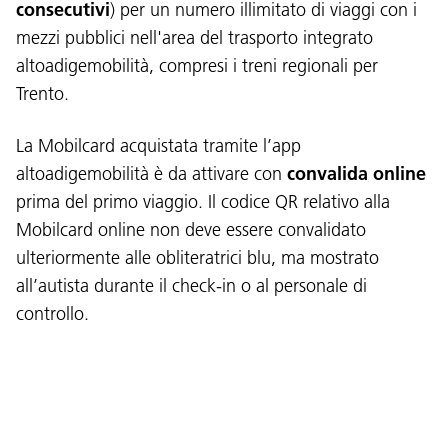
consecutivi
) per un numero illimitato di viaggi con i
mezzi pubblici nell'area del trasporto integrato
altoadigemobilità, compresi i treni regionali per
Trento.
Lingua:
DEU
ITA
LAD
ENG
La Mobilcard acquistata tramite l’app
altoadigemobilità è da attivare con
convalida online
Service Desk:
+39 0471 220880
prima del primo viaggio. Il codice QR relativo alla
Impressum
Privacy e cookie policy
Mobilcard online non deve essere convalidato
Termini e condizioni d'uso
Reclami
Jobs
ulteriormente alle obliteratrici blu, ma mostrato
all’autista durante il check-in o al personale di
controllo.