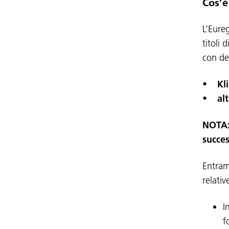
Cos’è
L’Eure
titoli
con de
•
Kli
• alt
NOTA
succe
Entram
relativ
I
f