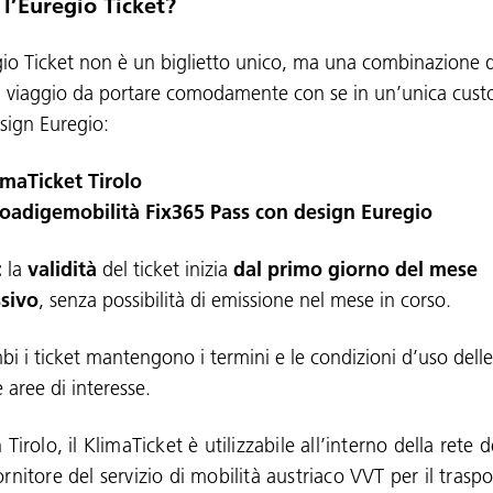
 l’Euregio Ticket?
gio Ticket non è un biglietto unico, ma una combinazione 
 di viaggio da portare comodamente con se in un’unica cust
sign Euregio:
maTicket Tirolo
oadigemobilità Fix365 Pass con design Euregio
:
la
validità
del ticket inizia
dal primo giorno del mese
ssivo
, senza possibilità di emissione nel mese in corso.
bi i ticket mantengono i termini e le condizioni d’uso delle
e aree di interesse.
n Tirolo, il KlimaTicket è utilizzabile all’interno della rete d
ornitore del servizio di mobilità austriaco VVT per il trasp