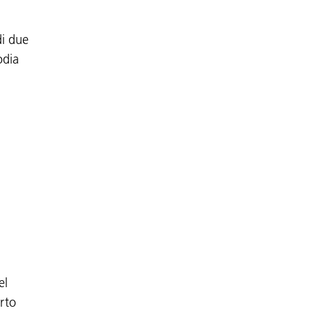
di due
odia
el
orto