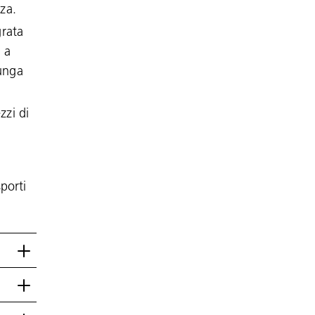
nza.
grata
, a
lunga
zzi di
sporti