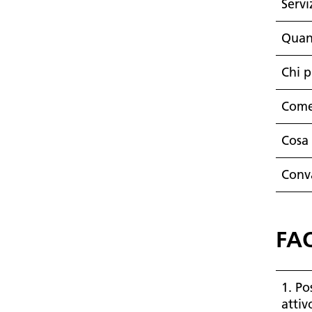
Servi
Quan
Chi p
Come 
Cosa 
Conva
FAQ
1. Po
attiv