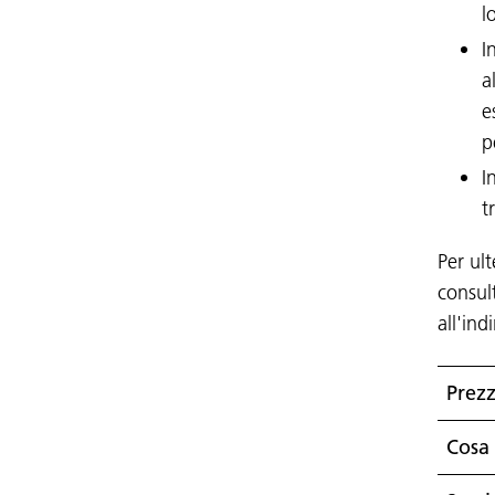
l
I
a
e
p
I
t
Per ult
consult
all'ind
Prez
Cosa 