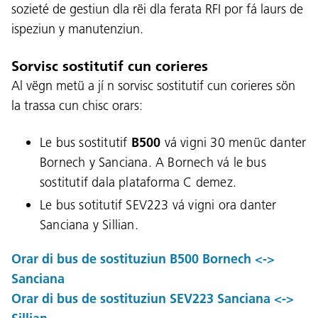
sozieté de gestiun dla rëi dla ferata RFI por fá laurs de
ispeziun y manutenziun.
Sorvisc sostitutif cun corieres
Al vëgn metü a jí n sorvisc sostitutif cun corieres sön
la trassa cun chisc orars:
Le bus sostitutif
B500
vá vigni 30 menüc danter
Bornech y Sanciana. A Bornech vá le bus
sostitutif dala plataforma C demez.
Le bus sotitutif SEV223 vá vigni ora danter
Sanciana y Sillian.
Lingaz:
Orar di bus de sostituziun B500 Bornech <->
Sanciana
DEU
ITA
LAD
ENG
Orar di bus de sostituziun SEV223 Sanciana <->