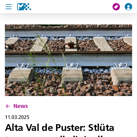
Crissa
Mi viac
Chertes de viac
U19 Pass
News
Servisc y cuntat
News
11.03.2025
Alta Val de Puster: Stlüta