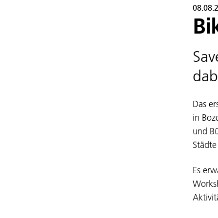
08.08.
Bi
Sav
dab
Das er
in Boz
und Bü
Städte
Es erw
Worksh
Aktivi