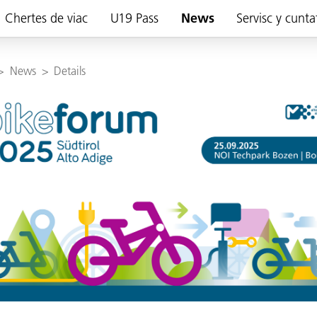
Chertes de viac
U19 Pass
News
Servisc y cunta
>
News
>
Details