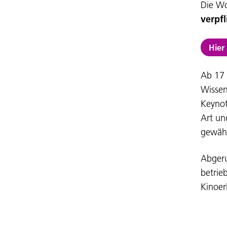
Die Wo
verpf
Hier
Ab 17 
Wissen
Keynot
Art un
gewähr
Abgeru
betri
Kinoer