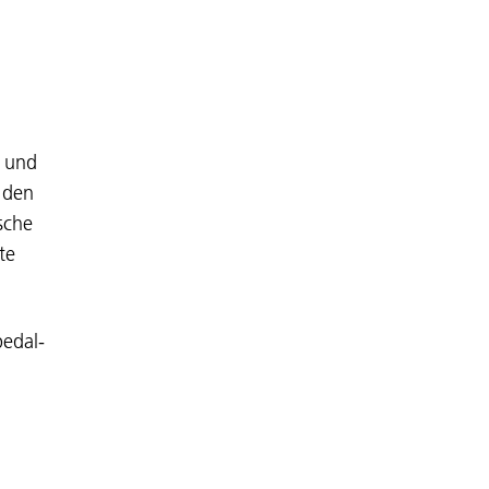
t und
 den
ische
te
pedal-