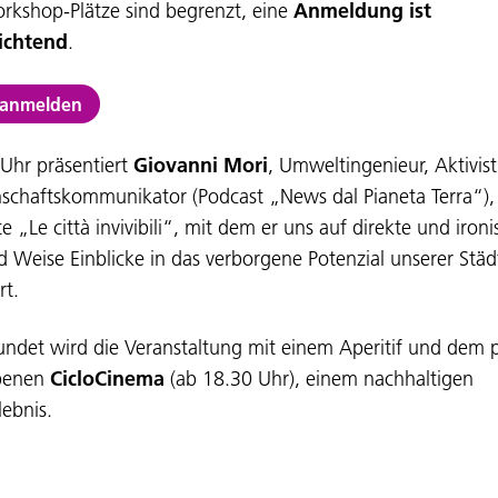
rkshop-Plätze sind begrenzt, eine
Anmeldung ist
lichtend
.
 anmelden
Uhr präsentiert
Giovanni Mori
, Umweltingenieur, Aktivis
schaftskommunikator (Podcast „News dal Pianeta Terra“),
e „Le città invivibili“, mit dem er uns auf direkte und iron
d Weise Einblicke in das verborgene Potenzial unserer Städ
t.
ndet wird die Veranstaltung mit einem Aperitif und dem 
ebenen
CicloCinema
(ab 18.30 Uhr), einem nachhaltigen
lebnis.