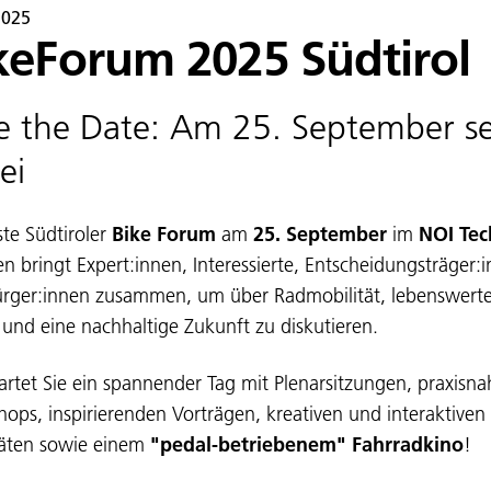
2025
keForum 2025 Südtirol
e the Date: Am 25. September se
ei
ste Südtiroler
Bike Forum
am
25. September
im
NOI Tec
en bringt Expert:innen, Interessierte, Entscheidungsträger:
rger:innen zusammen, um über Radmobilität, lebenswert
 und eine nachhaltige Zukunft zu diskutieren.
artet Sie ein spannender Tag mit Plenarsitzungen, praxisn
ops, inspirierenden Vorträgen, kreativen und interaktiven
täten sowie einem
"pedal-betriebenem" Fahrradkino
!