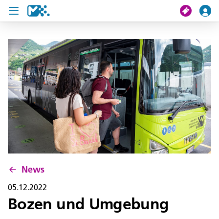
Crissa
Mi viac
Chertes de viac
U19 Pass
News
Servisc y cuntat
News
05.12.2022
Bozen und Umgebung