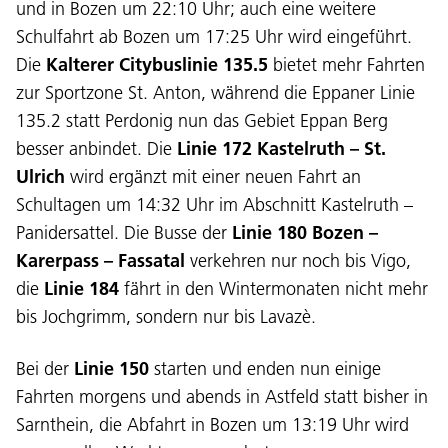
und in Bozen um 22:10 Uhr; auch eine weitere
Schulfahrt ab Bozen um 17:25 Uhr wird eingeführt.
Die
Kalterer Citybuslinie 135.5
bietet mehr Fahrten
zur Sportzone St. Anton, während die Eppaner Linie
135.2 statt Perdonig nun das Gebiet Eppan Berg
besser anbindet. Die
Linie 172 Kastelruth – St.
Lingaz:
Ulrich
wird ergänzt mit einer neuen Fahrt an
DEU
ITA
LAD
ENG
Schultagen um 14:32 Uhr im Abschnitt Kastelruth –
Panidersattel. Die Busse der
Linie 180 Bozen –
Service Desk:
+39 0471 220880
Karerpass – Fassatal
verkehren nur noch bis Vigo,
Impressum
Privacy e Cookie Policy
die
Linie 184
fährt in den Wintermonaten nicht mehr
Cundizions de nuzeda
Reclamaziuns
bis Jochgrimm, sondern nur bis Lavazè.
Jobs
Bei der
Linie 150
starten und enden nun einige
Fahrten morgens und abends in Astfeld statt bisher in
Sarnthein, die Abfahrt in Bozen um 13:19 Uhr wird