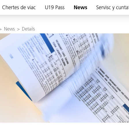
Chertes de viac
U19 Pass
News
Servisc y cunta
>
News
>
Details