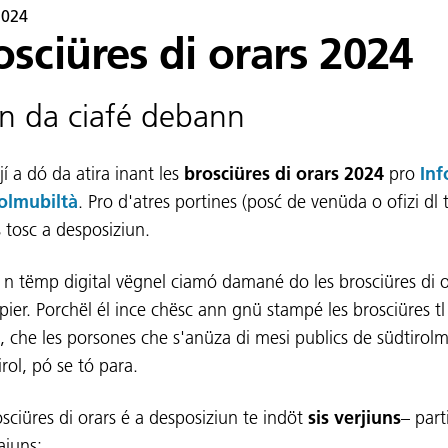
2024
osciüres di orars 2024
n da ciafé debann
í a dó da atira inant les
brosciüres di orars 2024
pro
Inf
olmubiltà
. Pro d'atres portines (posć de venüda o ofizi dl 
s tosc a desposiziun.
e n tëmp digital vëgnel ciamó damané do les brosciüres di o
pier. Porchël él ince chësc ann gnü stampé les brosciüres tl
, che les porsones che s'anüza di mesi publics de südtirolm
irol, pó se tó para.
osciüres di orars é a desposiziun te indöt
sis verjiuns
– part
raiuns: