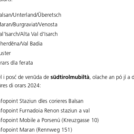
alsan/Unterland/Überetsch
aran/Burgraviat/Venosta
al'Isarch/Alta Val d'Isarch
herdëna/Val Badia
uster
rars dla ferata
él i posć de venüda de
südtirolmubiltà
, olache an pó jí a 
üres di orars 2024:
nfopoint Staziun dles corieres Balsan
nfopoint Furnadoia Renon staziun a val
nfopoint Mobile a Porsenú (Kreuzgasse 10)
nfopoint Maran (Rennweg 151)