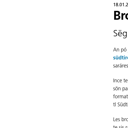
18.01.
Br
Sëg
An pó j
südtir
saráre
Ince t
sön pa
format
tl Südt
Les br
te sis 