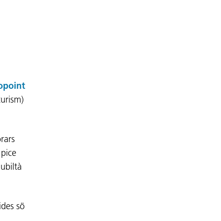
opoint
turism)
rars
 pice
ubiltà
ides sö