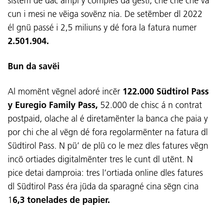
sistem de dac ampl y comples da gestí, che che che vá
cun i mesi ne vëiga sovënz nia. De setëmber dl 2022
él gnü passé i 2,5 miliuns y dé fora la fatura numer
2.501.904.
Bun da savëi
Al momënt vëgnel adoré incër
122.000 Südtirol Pass
y Euregio Family Pass,
52.000 de chisc á n contrat
postpaid, olache al é diretamënter la banca che paia y
por chi che al vëgn dé fora regolarmënter na fatura dl
Südtirol Pass. N pü’ de plü co le mez dles fatures vëgn
Lingaz:
incö ortiades digitalmënter tres le cunt dl utënt. N
DEU
ITA
LAD
ENG
pice detai damproia: tres l’ortiada online dles fatures
dl Südtirol Pass éra jüda da sparagné cina sëgn cina
Service Desk:
+39 0471 220880
1
6,3 tonelades de papier.
Impressum
Privacy e Cookie Policy
Cundizions de nuzeda
Reclamaziuns