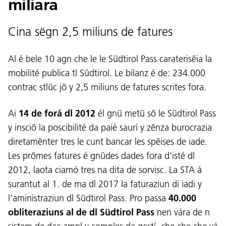
miliara
Cina sëgn 2,5 miliuns de fatures
Al é bele 10 agn che le le Südtirol Pass caraterisëia la
mobilité publica tl Südtirol. Le bilanz é de: 234.000
contrac stlüc jö y 2,5 miliuns de fatures scrites fora.
Ai
14 de forá dl 2012
él gnü metü sö le Südtirol Pass
y insciö la poscibilité da paié saurí y zënza burocrazia
diretamënter tres le cunt bancar les spëises de iade.
Les prömes fatures é gnüdes dades fora d’isté dl
2012, laota ciamó tres na dita de sorvisc. La STA á
surantut al 1. de ma dl 2017 la faturaziun di iadi y
l’aministraziun dl Südtirol Pass. Pro passa
40.000
obliteraziuns al de dl Südtirol Pass
nen vára de n