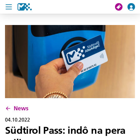
Crissa
Mi viac
Chertes de viac
U19 Pass
News
Servisc y cuntat
News
04.10.2022
Südtirol Pass: indô na pera