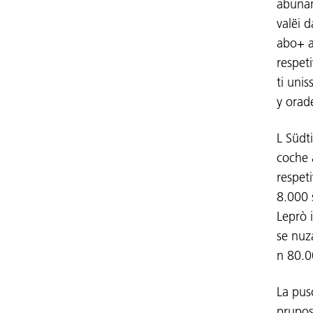
abunam
valëi d
abo+ a
respet
ti uni
y orad
L Südt
coche 
respet
8.000 
Leprò 
se nuz
n 80.0
La pusc
prupos