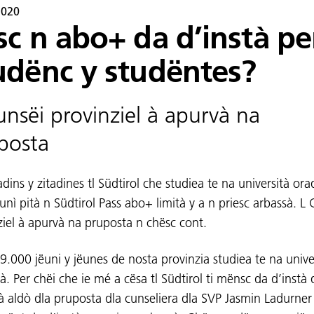
2020
sc n abo+ da d’instà pe
udënc y studëntes?
unsëi provinziel à apurvà na
posta
adins y zitadines tl Südtirol che studiea te na università or
unì pità n Südtirol Pass abo+ limità y a n priesc arbassà. L
ziel à apurvà na pruposta n chësc cont.
 9.000 jëuni y jëunes de nosta provinzia studiea te na unive
. Per chëi che ie mé a cësa tl Südtirol ti mënsc da d’instà 
tà aldò dla pruposta dla cunseliera dla SVP Jasmin Ladurner