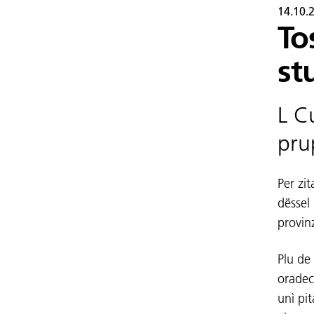
14.10.
To
st
L C
pru
Per zit
dëssel 
provin
Plu de
oradecà
unì pi