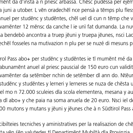
ënt da d’instà a n priesc arbassà. Chësc pudëssa per ejë
a juni a utober. L vën oradechël nce pensà a tëmps plu fless
nuel per studënc y studëntes, chël uel dì cun n tëmp che v
ivamënter 12 mënsc da canche l ie unì fat dumanda. La nuv
ssa bendebò ancontra a truep jëuni y truepa jëunes, nsci La
echël fosseles na mutivazion n plu per se nuzé di mesuns p
irol Pass abo+ per studënc y studëntes ie tl mumënt mé da
abunamënt anuel al priesc pauscial de 150 euro cun validi
ivamënter da setëmber nchin de setëmber dl ann do. Ntëur
studënc y studëntes y lerneri y lerneres se nuza de chësta u
iel mo n 72.000 sculeies dla scola elementera, mesana y a
a dl abo+ y che paia na soma anuela de 20 euro. Nsci iel 
00 mutons y mutans y jëuni y jëunes che à n Südtirol Pass
ibilteies tecniches y aministratives per la realisazion de ch
ta vën śën valutedes tl Departimënt Mubiltà dla Provinzia.