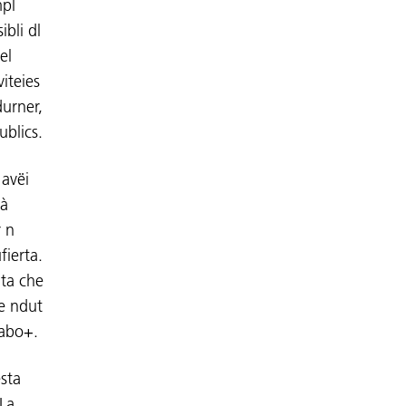
mpl
ibli dl
el
iteies
durner,
ublics.
 avëi
tà
 n
fierta.
uta che
de ndut
 abo+.
ësta
 La