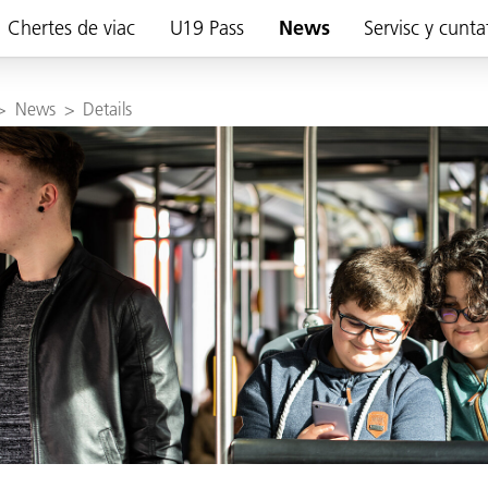
Chertes de viac
U19 Pass
News
Servisc y cunta
>
News
>
Details