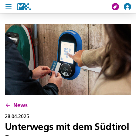
Crissa
Mi viac
Chertes de viac
U19 Pass
News
Servisc y cuntat
News
28.04.2025
Unterwegs mit dem Südtirol