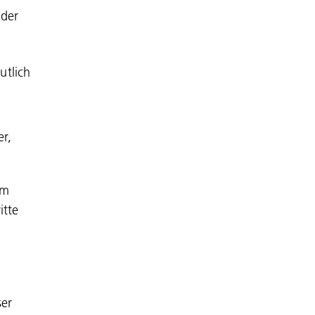
lder
utlich
er,
em
itte
ser