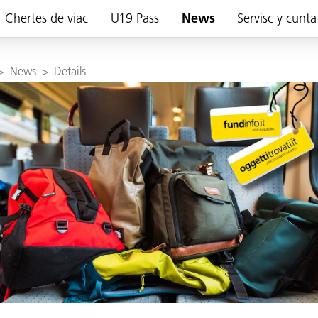
Chertes de viac
U19 Pass
News
Servisc y cunta
>
News
>
Details