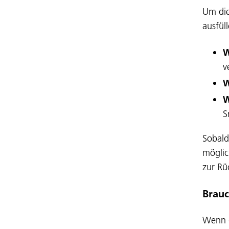
Um die
ausfül
v
W
S
Sobald
möglic
zur Rü
Brauc
Wenn d