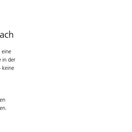
fach
 eine
e in der
– keine
gen
zen.