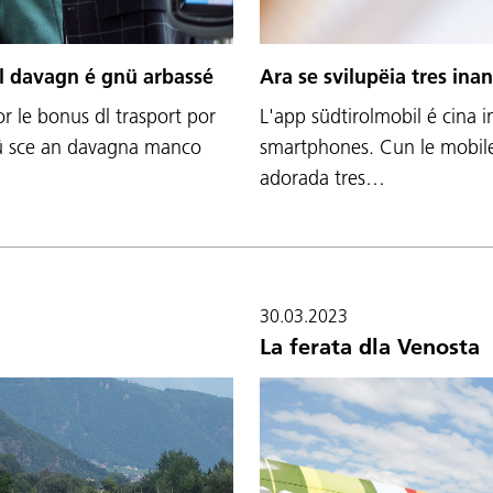
dl davagn é gnü arbassé
Ara se svilupëia tres inan
r le bonus dl trasport por
L'app südtirolmobil é cina 
lü sce an davagna manco
smartphones. Cun le mobile 
adorada tres…
30.03.2023
La ferata dla Venosta