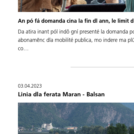
An pó fá domanda cina la fin dl ann, le limit 
Da atira inant pól indô gní presenté la domanda po
abonamënc dla mobilité publica, mo indere ma p
co…
03.04.2023
Linia dla ferata Maran - Balsan