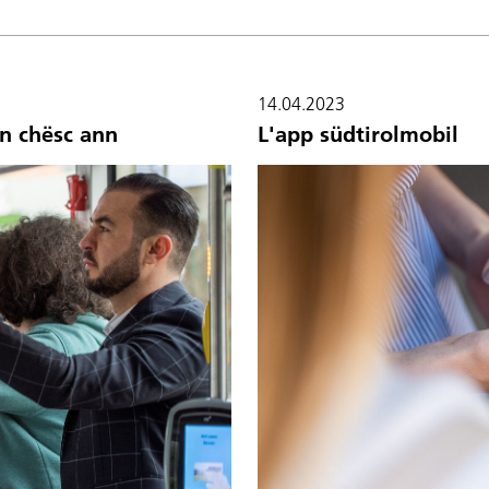
14.04.2023
en chësc ann
L'app südtirolmobil