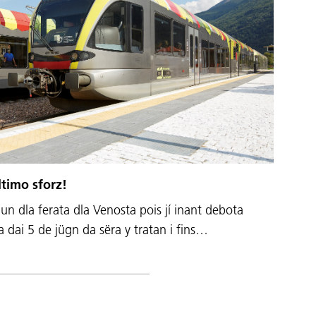
ltimo sforz!
ziun dla ferata dla Venosta pois jí inant debota
ata dai 5 de jügn da sëra y tratan i fins…