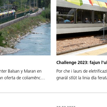
Challenge 2023: fajun l'u
anter Balsan y Maran en
Por che i laurs de eletrifica
gran oferta de coliamënc…
gnarál stlüt la linia dla fer