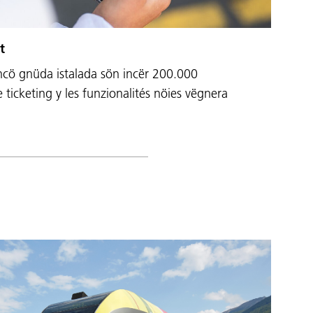
t
incö gnüda istalada sön incër 200.000
ticketing y les funzionalités nöies vëgnera