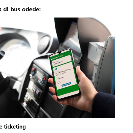
s dl bus odede:
e ticketing