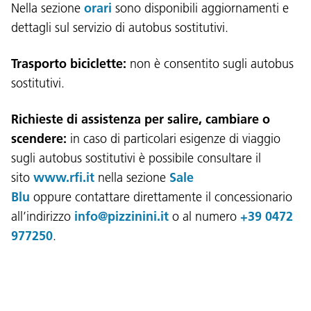
Nella sezione
orari
sono disponibili aggiornamenti e
dettagli sul servizio di autobus sostitutivi.
Trasporto biciclette:
non è consentito sugli autobus
Lingua:
sostitutivi.
DEU
ITA
LAD
ENG
Richieste di assistenza per salire, cambiare o
scendere:
in caso di particolari esigenze di viaggio
Service Desk:
+39 0471 220880
sugli autobus sostitutivi è possibile consultare il
Impressum
Privacy e cookie policy
sito
www.rfi.it
nella sezione
Sale
Termini e condizioni d'uso
Reclami
Jobs
Blu
oppure contattare direttamente il concessionario
all’indirizzo
info@pizzinini.it
o al numero
+39 0472
977250
.