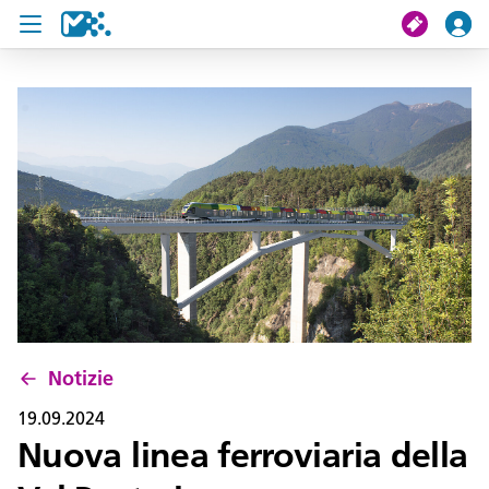
Cerca
Il mio viaggio
Ticket
Pass U19
Notizie
Progetti
Notizie
Assistenza e contatto
19.09.2024
Nuova linea ferroviaria della