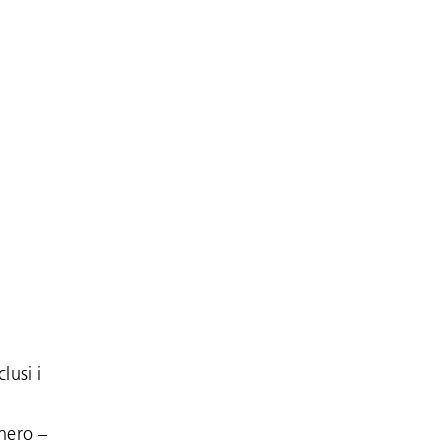
i
lusi i
nnero –