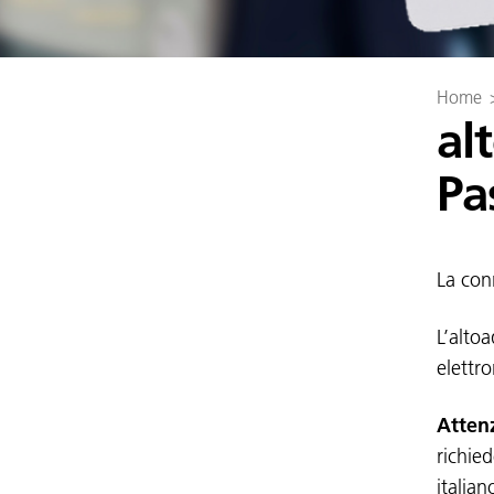
Home
al
Pa
La con
L’alto
elettro
Atten
richied
italian