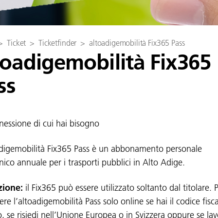
>
Ticket
>
Ticketfinder
>
altoadigemobilità Fix365 Pass
toadigemobilità Fix365
ss
nessione di cui hai bisogno
adigemobilità Fix365 Pass è un abbonamento personale
nico annuale per i trasporti pubblici in Alto Adige.
zione:
il Fix365 può essere utilizzato soltanto dal titolare. 
ere l’altoadigemobilità Pass solo online se hai il codice fisc
o, se risiedi nell’Unione Europea o in Svizzera oppure se lav