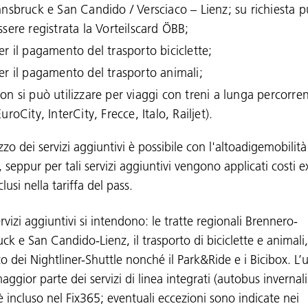
nnsbruck e San Candido / Versciaco – Lienz; su richiesta 
ssere registrata la Vorteilscard ÖBB;
er il pagamento del trasporto biciclette;
er il pagamento del trasporto animali;
on si può utilizzare per viaggi con treni a lunga percorre
EuroCity, InterCity, Frecce, Italo, Railjet).
izzo dei servizi aggiuntivi è possibile con l'altoadigemobilità
 seppur per tali servizi aggiuntivi vengono applicati costi e
lusi nella tariffa del pass.
vizi aggiuntivi si intendono: le tratte regionali Brennero-
ck e San Candido-Lienz, il trasporto di biciclette e animali,
zzo dei Nightliner-Shuttle nonché il Park&Ride e i Bicibox. L’
aggior parte dei servizi di linea integrati (autobus invernal
 è incluso nel Fix365; eventuali eccezioni sono indicate nei