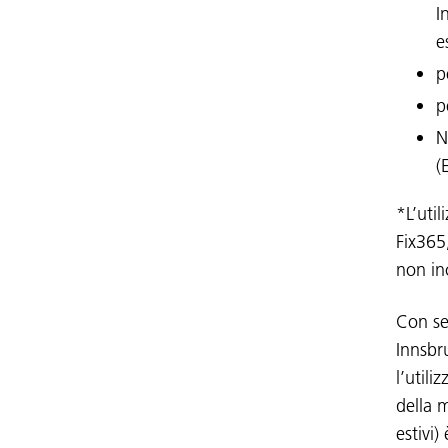
I
e
p
p
N
(
*L’util
Fix365,
non inc
Con ser
Innsbru
l’utili
della m
estivi)