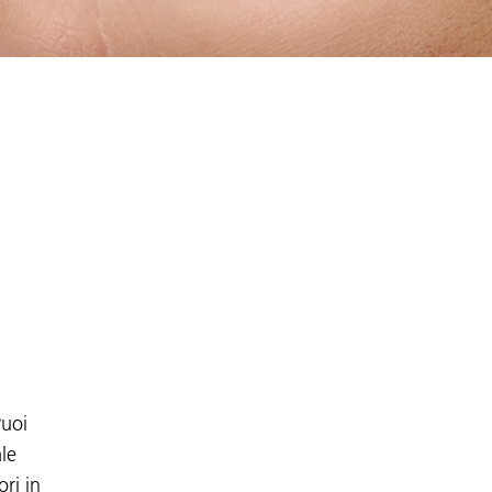
Puoi
ale
ori in