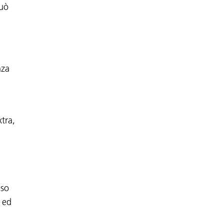
può
nza
xtra,
uso
i ed