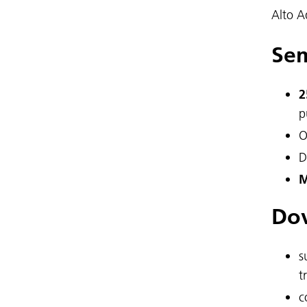
Alto A
Sem
2
p
O
D
M
Dov
s
t
c