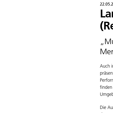
22.05.
La
(R
„Mu
Me
Auch i
präsen
Perfor
finden
Umgebu
Die Au