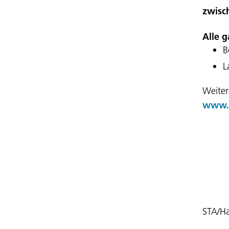
zwisc
Alle 
B
L
Weiter
www.l
STA/Ha