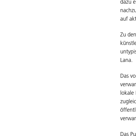
dazu e
nachzu
auf ak
Zu den
künstl
untypi
Lana.
Das vo
verwan
lokale
zuglei
öffent
verwan
Das Pu