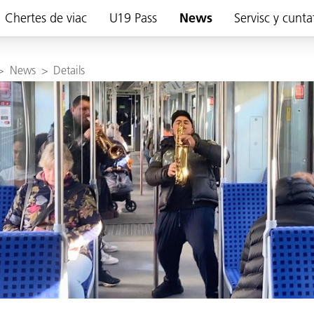
Chertes de viac
U19 Pass
News
Servisc y cunta
>
News
>
Details