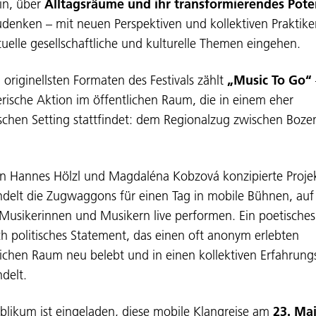
in, über
Alltagsräume und ihr transformierendes Pote
denken – mit neuen Perspektiven und kollektiven Praktike
tuelle gesellschaftliche und kulturelle Themen eingehen.
 originellsten Formaten des Festivals zählt
„Music To Go“
erische Aktion im öffentlichen Raum, die in einem eher
schen Setting stattfindet: dem Regionalzug zwischen Boze
n Hannes Hölzl und Magdaléna Kobzová konzipierte Proje
delt die Zugwaggons für einen Tag in mobile Bühnen, au
 Musikerinnen und Musikern live performen. Ein poetische
ch politisches Statement, das einen oft anonym erlebten
lichen Raum neu belebt und in einen kollektiven Erfahrun
delt.
blikum ist eingeladen, diese mobile Klangreise am
23. Ma