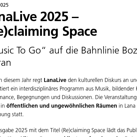
2025
naLive 2025 –
e)claiming Space
sic To Go“ auf die Bahnlinie Bo
ran
n diesem Jahr regt
LanaLive
den kulturellen Diskurs an u
tiert ein interdisziplinäres Programm aus Musik, bildender 
mance, Begegnungen und Diskussionen. Die Veranstaltun
 in
öffentlichen und ungewöhnlichen Räumen
in Lana
ng statt.
sgabe 2025 mit dem Titel (Re)claiming Space lädt das Pub