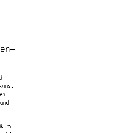
zen–
nd
Kunst,
gen
 und
likum