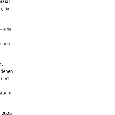
nzial
n, die
– eine
n und
kt
f denen
s und
gsraum
i 2025