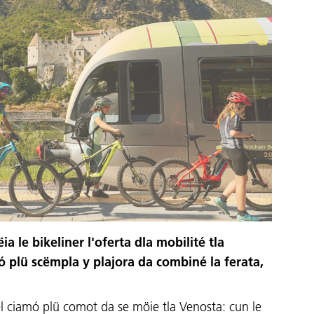
ia le bikeliner l'oferta dla mobilité tla
 plü scëmpla y plajora da combiné la ferata,
él ciamó plü comot da se möie tla Venosta: cun le