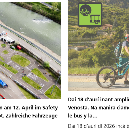
Dai 18 d'aurí inant amplië
 am 12. April im Safety
Venosta. Na manira ciamó
bt. Zahlreiche Fahrzeuge
le bus y la…
Dai 18 d'aurí dl 2026 incá 