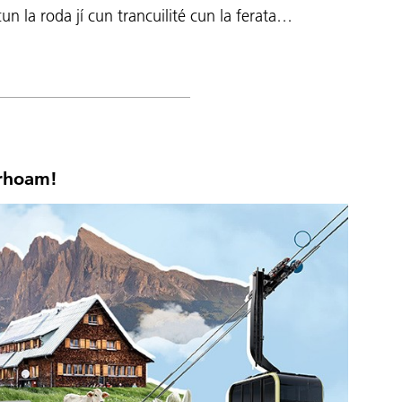
un la roda jí cun trancuilité cun la ferata…
rhoam!