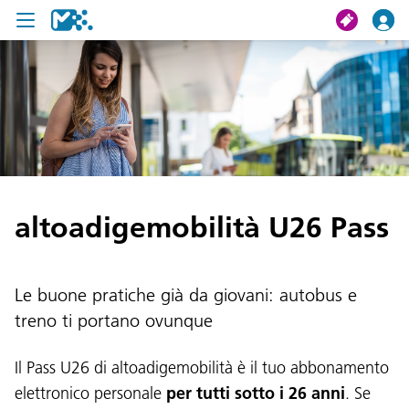
Cerca
Il mio viaggio
Ticket
altoadigemobilità U26 Pass
Pass U19
Notizie
Le buone pratiche già da giovani: autobus e
Progetti
treno ti portano ovunque
Assistenza e contatto
Il Pass U26 di altoadigemobilità è il tuo abbonamento
elettronico personale
per tutti sotto i 26 anni
. Se